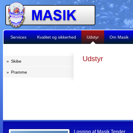
Services
Kvalitet og sikkerhed
Udstyr
Om Masik
Udstyr
»
Skibe
»
Pramme
Losning af Masik Tender