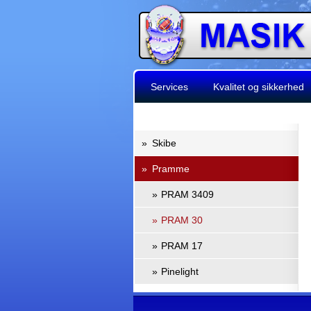
Services
Kvalitet og sikkerhed
»
Skibe
»
Pramme
»
PRAM 3409
»
PRAM 30
»
PRAM 17
»
Pinelight