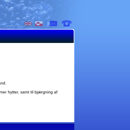
mail
and.
r hytter, samt til bjærgning af