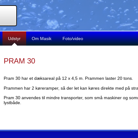
Udstyr
Om Masik
Foto/video
PRAM 30
Pram 30 har et dæksareal på 12 x 4,5 m. Prammen laster 20 tons.
Prammen har 2 køreramper, så der let kan køres direkte med på str
Pram 30 anvendes til mindre transporter, som små maskiner og somme
lystbåde.