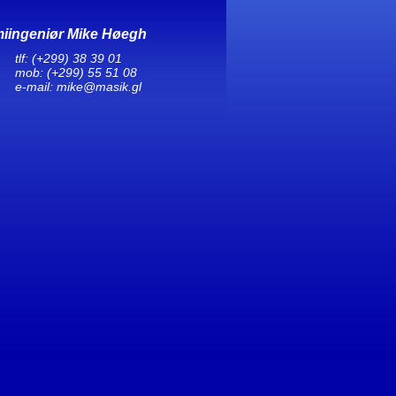
iingeniør Mike Høegh
tlf:
(+299) 38 39 01
mob
:
(+299) 55 51 08
e-mail:
mike@masik.gl